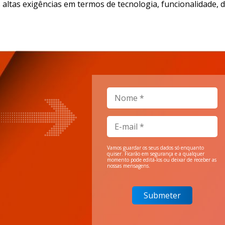
ltas exigências em termos de tecnologia, funcionalidade, d
Vamos guardar os seus dados só enquanto
quiser. Ficarão em segurança e a qualquer
momento pode editá-los ou deixar de receber as
nossas mensagens.