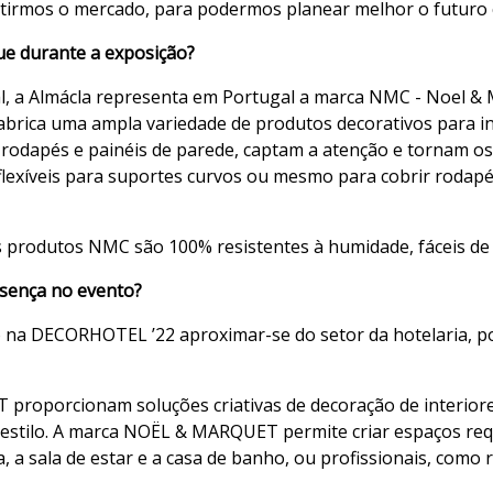
entirmos o mercado, para podermos planear melhor o futuro 
ue durante a exposição?
l, a Almácla representa em Portugal a marca NMC - Noel & 
brica uma ampla variedade de produtos decorativos para i
 rodapés e painéis de parede, captam a atenção e tornam o
s flexíveis para suportes curvos ou mesmo para cobrir rodap
os produtos NMC são 100% resistentes à humidade, fáceis de i
esença no evento?
o na DECORHOTEL ’22 aproximar-se do setor da hotelaria, po
roporcionam soluções criativas de decoração de interior
 estilo. A marca NOËL & MARQUET permite criar espaços req
 a sala de estar e a casa de banho, ou profissionais, como 