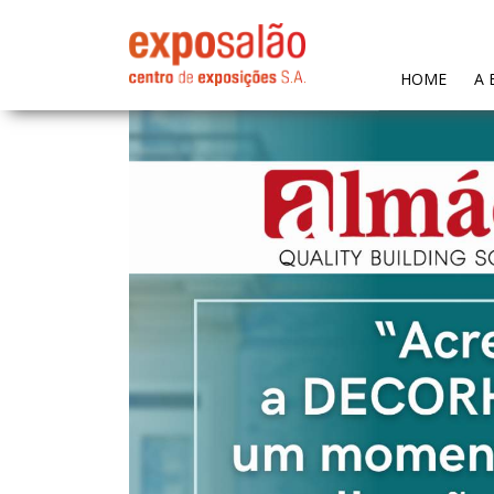
(CURR
HOME
A 