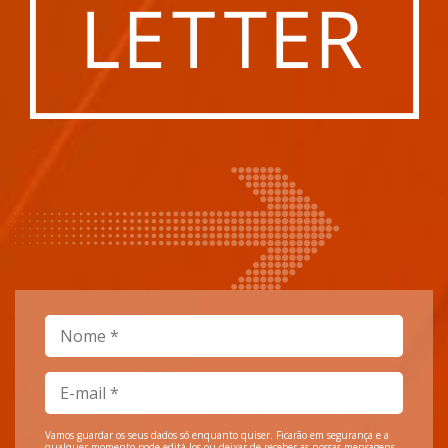
Vamos guardar os seus dados só enquanto quiser. Ficarão em segurança e a
qualquer momento pode editá-los ou deixar de receber as nossas mensagens.