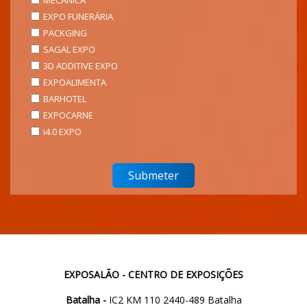
MECÂNICA
EXPO FUNERÁRIA
PACKGING
SAGAL EXPO
3D ADDITIVE EXPO
EXPOALIMENTA
BARHOTEL
EXPOCARNE
i4.0 EXPO
EXPOSALÃO - CENTRO DE EXPOSIÇÕES
Batalha -
IC2 KM 110 2440-489 Batalha