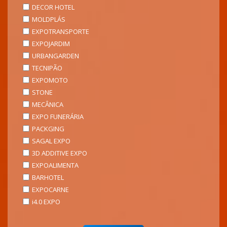
DECOR HOTEL
MOLDPLÁS
EXPOTRANSPORTE
EXPOJARDIM
URBANGARDEN
TECNIPÃO
EXPOMOTO
STONE
MECÂNICA
EXPO FUNERÁRIA
PACKGING
SAGAL EXPO
3D ADDITIVE EXPO
EXPOALIMENTA
BARHOTEL
EXPOCARNE
i4.0 EXPO