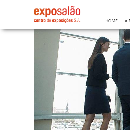
(CURR
HOME
A 