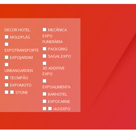
DECOR HOTEL
MECÂNICA
EXPO
MOLDPLÁS
FUNERÁRIA
PACKGING
EXPOTRANSPORTE
SAGAL EXPO
EXPOJARDIM
3D ADDITIVE
URBANGARDEN
EXPO
TECNIPÃO
EXPOMOTO
EXPOALIMENTA
STONE
BARHOTEL
EXPOCARNE
i4.0 EXPO