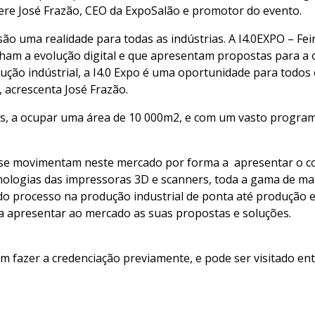
re José Frazão, CEO da ExpoSalão e promotor do evento.
ão uma realidade para todas as indústrias. A I4.0EXPO – Feir
am a evolução digital e que apresentam propostas para a o
ção indústrial, a I4.0 Expo é uma oportunidade para todos 
 acrescenta José Frazão.
, a ocupar uma área de 10 000m2, e com um vasto programa 
 se movimentam neste mercado por forma a apresentar o co
ologias das impressoras 3D e scanners, toda a gama de mate
do processo na produção industrial de ponta até produção 
a apresentar ao mercado as suas propostas e soluções.
em fazer a credenciação previamente, e pode ser visitado ent