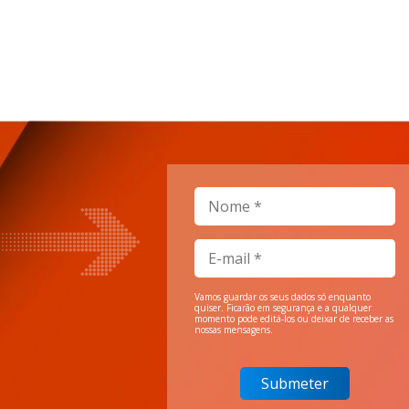
Vamos guardar os seus dados só enquanto
quiser. Ficarão em segurança e a qualquer
momento pode editá-los ou deixar de receber as
nossas mensagens.