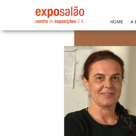
(CURR
HOME
A 