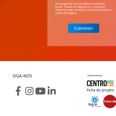
Vamos guardar os seus dados só enquanto
quiser. Ficarão em segurança e a qualquer
momento pode editá-los ou deixar de receber as
nossas mensagens.
SIGA-NOS
Ficha do projeto