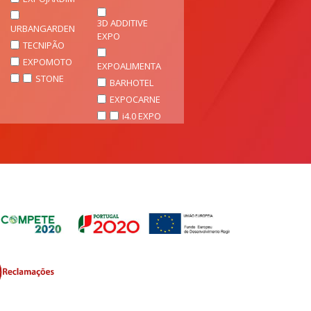
3D ADDITIVE
URBANGARDEN
EXPO
TECNIPÃO
EXPOMOTO
EXPOALIMENTA
STONE
BARHOTEL
EXPOCARNE
i4.0 EXPO