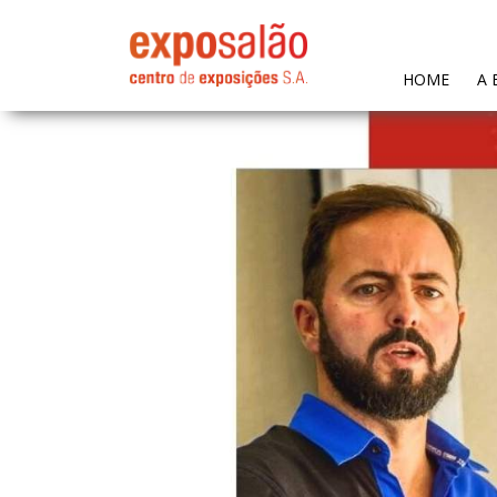
(CURR
HOME
A 