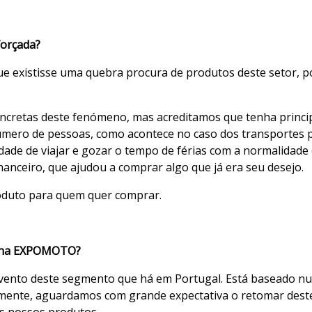
forçada?
e existisse uma quebra procura de produtos deste setor, por
ncretas deste fenómeno, mas acreditamos que tenha princip
mero de pessoas, como acontece no caso dos transportes p
dade de viajar e gozar o tempo de férias com a normalidade
anceiro, que ajudou a comprar algo que já era seu desejo.
oduto para quem quer comprar.
a na EXPOMOTO?
nto deste segmento que há em Portugal. Está baseado num
mente, aguardamos com grande expectativa o retomar deste
os nossos produtos.