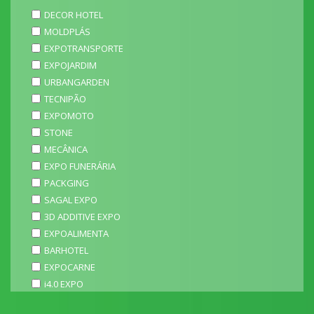
DECOR HOTEL
MOLDPLÁS
EXPOTRANSPORTE
EXPOJARDIM
URBANGARDEN
TECNIPÃO
EXPOMOTO
STONE
MECÂNICA
EXPO FUNERÁRIA
PACKGING
SAGAL EXPO
3D ADDITIVE EXPO
EXPOALIMENTA
BARHOTEL
EXPOCARNE
i4.0 EXPO