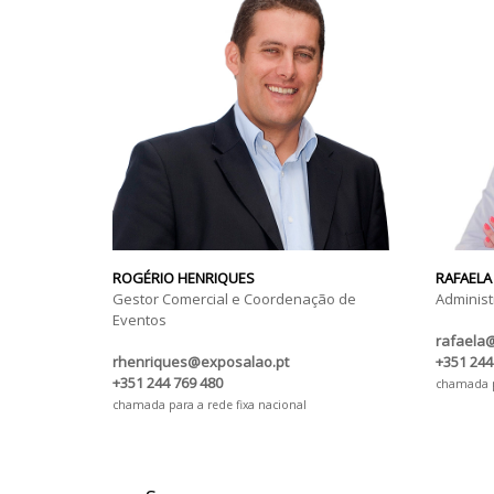
ROGÉRIO HENRIQUES
RAFAELA
Gestor Comercial e Coordenação de
Administ
Eventos
rafaela
rhenriques@exposalao.pt
+351 244
+351 244 769 480
chamada pa
chamada para a rede fixa nacional