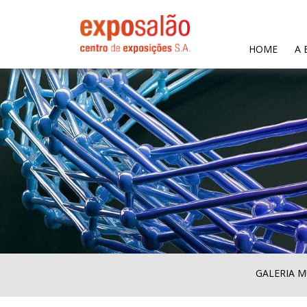
(CURR
HOME
A 
GALERIA M