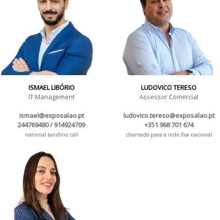
ISMAEL LIBÓRIO
LUDOVICO TERESO
IT Management
Assessor Comercial
ismael@exposalao.pt
ludovico.tereso@exposalao.pt
244769480 / 914924709
+351 968 701 674
national landline call
chamada para a rede fixa nacional