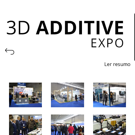
Ler resumo
Feira de I
mpressão 3D e Fabrico Aditivo
De
7 a 9 de novembro 2024 - EXPOSALÃO, Batalha
De quinta a sábado, 10h às 19h