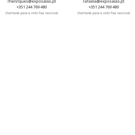
rhenriques@exposalao.pt
rafaela@exposalao.pt
+351 244 769 480
+351 244 769 480
chamada para a rede fixa nacional
chamada para a rede fixa nacional