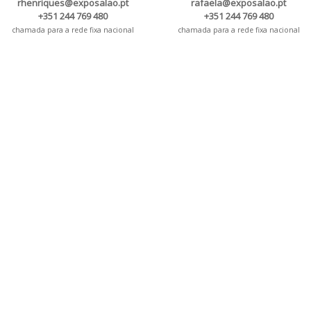
rhenriques@exposalao.pt
rafaela@exposalao.pt
+351 244 769 480
+351 244 769 480
chamada para a rede fixa nacional
chamada para a rede fixa nacional