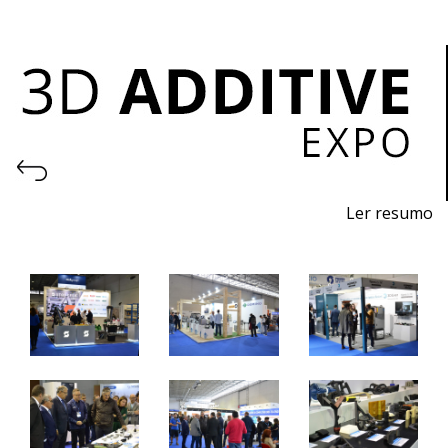
Ler resumo
Feira de I
mpressão 3D e Fabrico Aditivo
De
7 a 9 de novembro 2024 - EXPOSALÃO, Batalha
De quinta a sábado, 10h às 19h