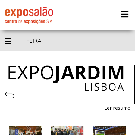
FEIRA
Ler resumo
23ª Feira de máquinas, equipamentos, produtos,
piscinas e acessórios para jardinagem.
7 a 9 de abril de 2022 - FIL - Lisboa