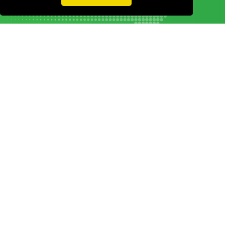
Vamos guardar os seus dados só enquanto quiser. Ficarão em segurança e a
qualquer momento pode editá-los ou deixar de receber as nossas mensagens.
DECOR HOTEL
MOLDPLÁS
EXPOTRANSPORTE
EXPOJARDIM
URBANGARDEN