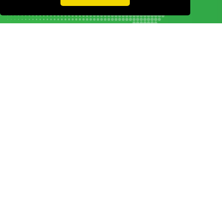
Vamos guardar os seus dados só enquanto quiser. Ficarão em segurança e a
qualquer momento pode editá-los ou deixar de receber as nossas mensagens.
DECOR HOTEL
MOLDPLÁS
EXPOTRANSPORTE
EXPOJARDIM
URBANGARDEN