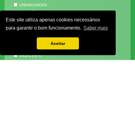
URBANGARDEN
TECNIPÃO
EXPOMOTO
Este site utiliza apenas cookies necessários
STONE
para garantir o bom funcionamento.
Saber mais
MECÂNICA
EXPO FUNERÁRIA
Aceitar
PACKGING
SAGAL EXPO
3D ADDITIVE EXPO
EXPOALIMENTA
BARHOTEL
EXPOCARNE
i4.0 EXPO
EXPOSALÃO - CENTRO DE EXPOSIÇÕES