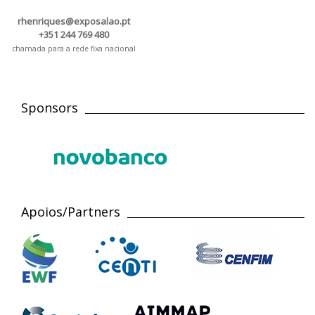
rhenriques@exposalao.pt
+351 244 769 480
chamada para a rede fixa nacional
Sponsors
Apoios/Partners