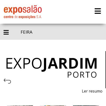
FEIRA
Ler resumo
22ª Feira de máquinas, equipamentos, produtos,
piscinas e acessórios para jardinagem