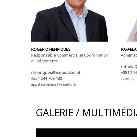
ROGÉRIO HENRIQUES
RAFAELA
Responsable Commercial et Coordination
Administr
d'Événements
rafaela
rhenriques@exposalao.pt
+351 244
+351 244 769 480
appel au r
appel au réseau fixe national
GALERIE / MULTIMÉDI