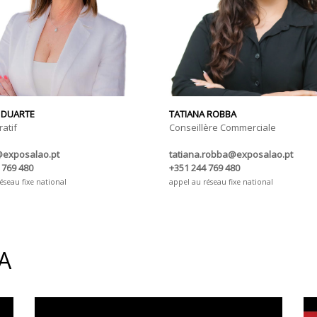
 DUARTE
TATIANA ROBBA
atif
Conseillère Commerciale
@exposalao.pt
tatiana.robba@exposalao.pt
 769 480
+351 244 769 480
éseau fixe national
appel au réseau fixe national
A