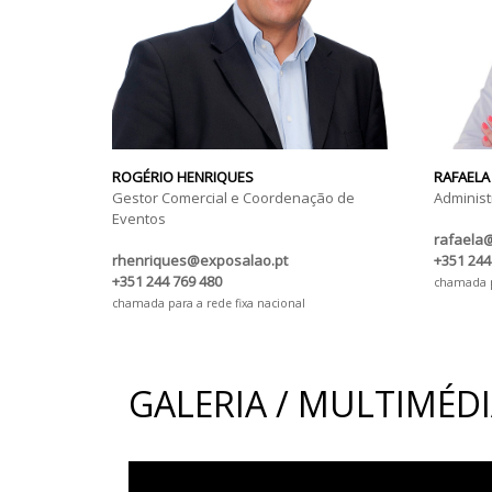
ROGÉRIO HENRIQUES
RAFAELA
Gestor Comercial e Coordenação de
Administ
Eventos
rafaela
rhenriques@exposalao.pt
+351 244
+351 244 769 480
chamada pa
chamada para a rede fixa nacional
GALERIA / MULTIMÉD