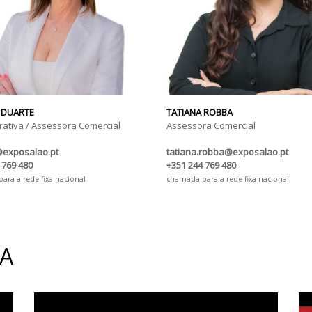
 DUARTE
TATIANA ROBBA
rativa / Assessora Comercial
Assessora Comercial
@exposalao.pt
tatiana.robba@exposalao.pt
 769 480
+351 244 769 480
ra a rede fixa nacional
chamada para a rede fixa nacional
IA