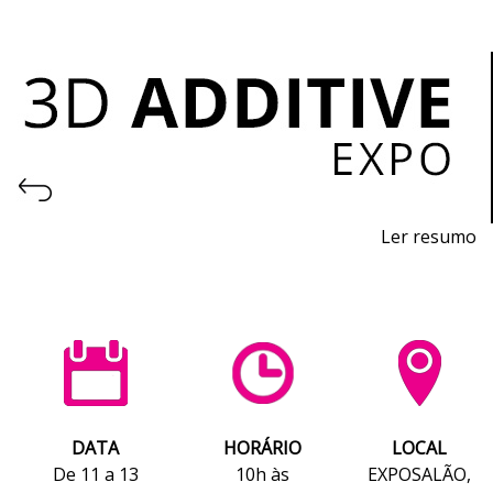
Ler resumo
Feira de I
mpressão 3D e Fabrico Aditivo
De
11 a 13 de novembro 2026 - EXPOSALÃO, Batalha
De quarta a sexta, 10h às 19h
DATA
HORÁRIO
LOCAL
De 11 a 13
10h às
EXPOSALÃO,