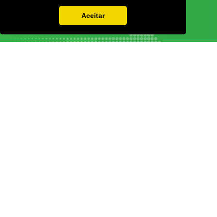
Aceitar
Vamos guardar os seus dados só enquanto quiser. Ficarão em segurança e a
qualquer momento pode editá-los ou deixar de receber as nossas mensagens.
DECOR HOTEL
MOLDPLÁS