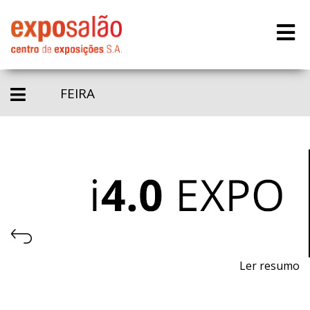
FEIRA
Ler resumo
Feira da Indústria 4.0, Automação e Robótica.