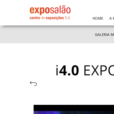
(CURR
HOME
A 
GALERIA M