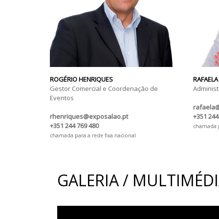
ROGÉRIO HENRIQUES
RAFAELA
Gestor Comercial e Coordenação de
Administ
Eventos
rafaela
rhenriques@exposalao.pt
+351 244
+351 244 769 480
chamada pa
chamada para a rede fixa nacional
GALERIA / MULTIMÉD