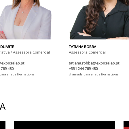
 DUARTE
TATIANA ROBBA
rativa / Assessora Comercial
Assessora Comercial
@exposalao.pt
tatiana.robba@exposalao.pt
 769 480
+351 244 769 480
ra a rede fixa nacional
chamada para a rede fixa nacional
IA