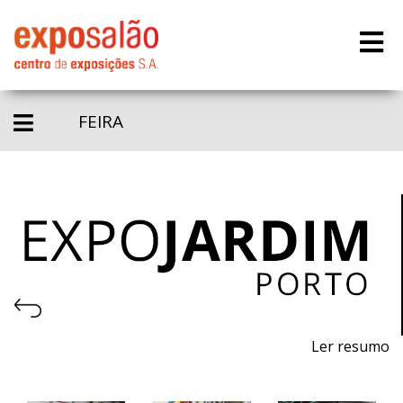
FEIRA
Ler resumo
22ª Feira de máquinas, equipamentos, produtos,
piscinas e acessórios para jardinagem