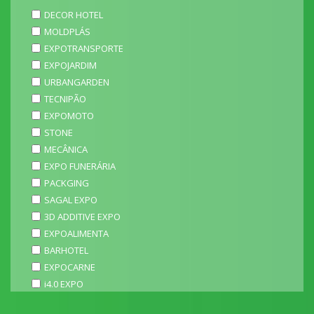
DECOR HOTEL
MOLDPLÁS
EXPOTRANSPORTE
EXPOJARDIM
URBANGARDEN
TECNIPÃO
EXPOMOTO
STONE
MECÂNICA
EXPO FUNERÁRIA
PACKGING
SAGAL EXPO
3D ADDITIVE EXPO
EXPOALIMENTA
BARHOTEL
EXPOCARNE
i4.0 EXPO