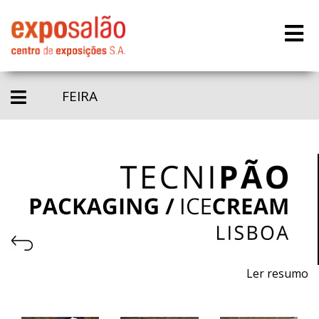
FEIRA
Ler resumo
8.ª Feira profissional de máquinas, equipamentos e
matérias - primas para pastelaria, panificação, gelataria