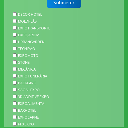
DECOR HOTEL
MOLDPLÁS
EXPOTRANSPORTE
EXPOJARDIM
URBANGARDEN
TECNIPÃO
EXPOMOTO
STONE
MECÂNICA
EXPO FUNERÁRIA
PACKGING
SAGAL EXPO
3D ADDITIVE EXPO
EXPOALIMENTA
BARHOTEL
EXPOCARNE
i4.0 EXPO