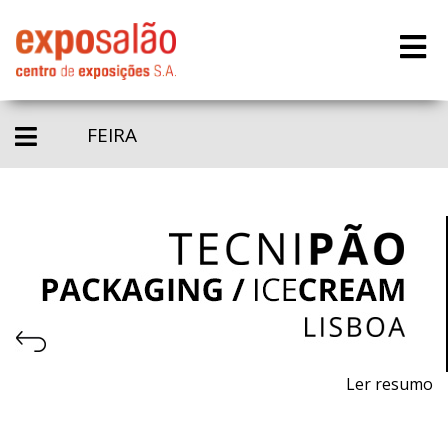
FEIRA
Ler resumo
8.ª Feira profissional de máquinas, equipamentos e
matérias - primas para pastelaria, panificação, gelataria