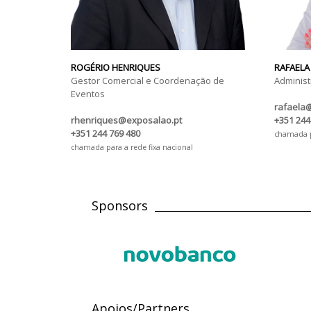
ROGÉRIO HENRIQUES
RAFAELA
Gestor Comercial e Coordenação de
Administ
Eventos
rafaela
rhenriques@exposalao.pt
+351 244
+351 244 769 480
chamada pa
chamada para a rede fixa nacional
Sponsors
Apoios/Partners