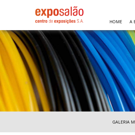
(CURR
HOME
A 
GALERIA M