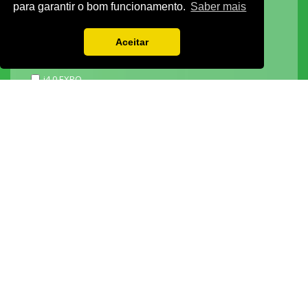
para garantir o bom funcionamento.
Saber mais
3D ADDITIVE EXPO
EXPOALIMENTA
Aceitar
BARHOTEL
EXPOCARNE
i4.0 EXPO
EXPOSALÃO - CENTRO DE EXPOSIÇÕES
Batalha -
IC2 KM 110 2440-489 Batalha
Tel. +351 244 769 480
chamada para a rede fixa nacional
Lisboa -
Av. Fontes P. de Melo, 35 - 7ºD, 1050-118 Lisboa
tel.: +351 21 765 5037
chamada para a rede fixa nacional