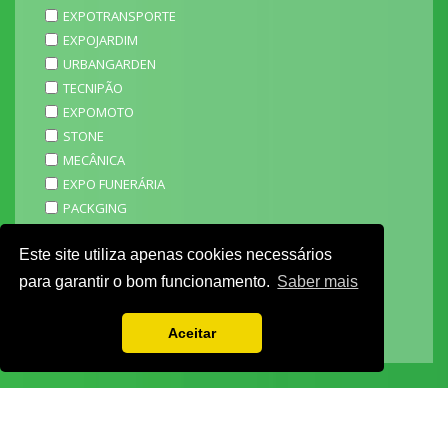
EXPOTRANSPORTE
EXPOJARDIM
URBANGARDEN
TECNIPÃO
EXPOMOTO
STONE
MECÂNICA
EXPO FUNERÁRIA
PACKGING
SAGAL EXPO
Este site utiliza apenas cookies necessários
3D ADDITIVE EXPO
EXPOALIMENTA
para garantir o bom funcionamento.
Saber mais
BARHOTEL
EXPOCARNE
Aceitar
i4.0 EXPO