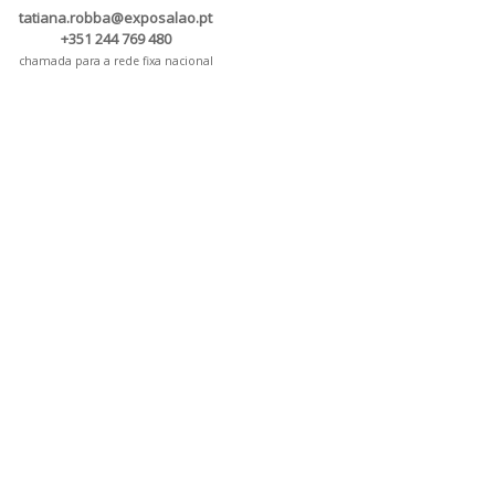
tatiana.robba@exposalao.pt
+351 244 769 480
chamada para a rede fixa nacional