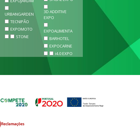
EXPOJARDIM
3D ADDITIVE
URBANGARDEN
EXPO
TECNIPÃO
EXPOMOTO
EXPOALIMENTA
STONE
BARHOTEL
EXPOCARNE
i4.0 EXPO