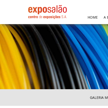
(CURR
HOME
A 
GALERIA M