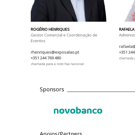
ROGÉRIO HENRIQUES
RAFAELA
Gestor Comercial e Coordenação de
Administ
Eventos
rafaela
rhenriques@exposalao.pt
+351 244
+351 244 769 480
chamada pa
chamada para a rede fixa nacional
Sponsors
Apoios/Partners