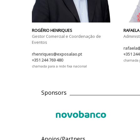
ROGÉRIO HENRIQUES
RAFAELA
Gestor Comercial e Coordenação de
Administ
Eventos
rafaela
rhenriques@exposalao.pt
+351 244
+351 244 769 480
chamada pa
chamada para a rede fixa nacional
Sponsors
Apoios/Partners