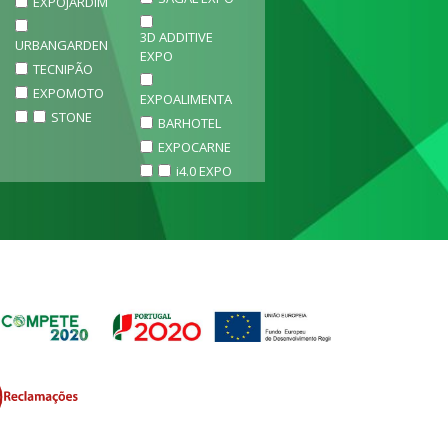
EXPOJARDIM
3D ADDITIVE
URBANGARDEN
EXPO
TECNIPÃO
EXPOMOTO
EXPOALIMENTA
STONE
BARHOTEL
EXPOCARNE
i4.0 EXPO