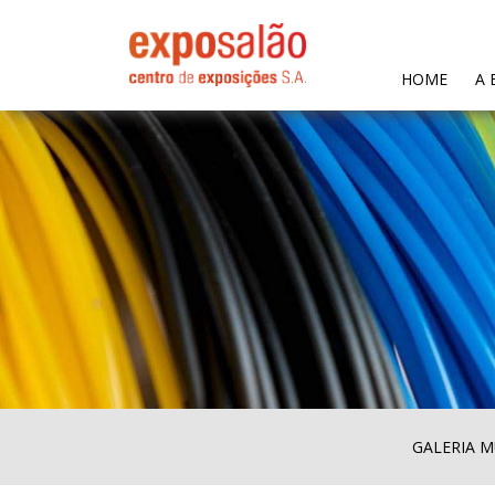
(CURR
HOME
A 
GALERIA M