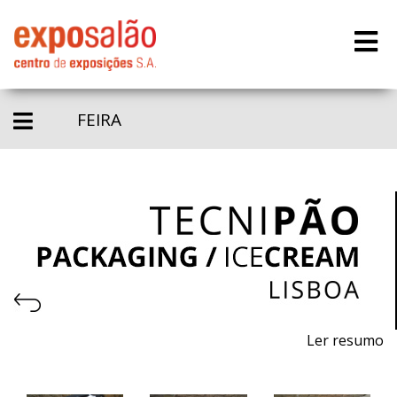
FEIRA
Ler resumo
8.ª Feira profissional de máquinas, equipamentos e
matérias - primas para pastelaria, panificação, gelataria