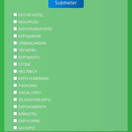
DECOR HOTEL
MOLDPLÁS
EXPOTRANSPORTE
EXPOJARDIM
URBANGARDEN
TECNIPÃO
EXPOMOTO
STONE
MECÂNICA
EXPO FUNERÁRIA
PACKGING
SAGAL EXPO
3D ADDITIVE EXPO
EXPOALIMENTA
BARHOTEL
EXPOCARNE
i4.0 EXPO