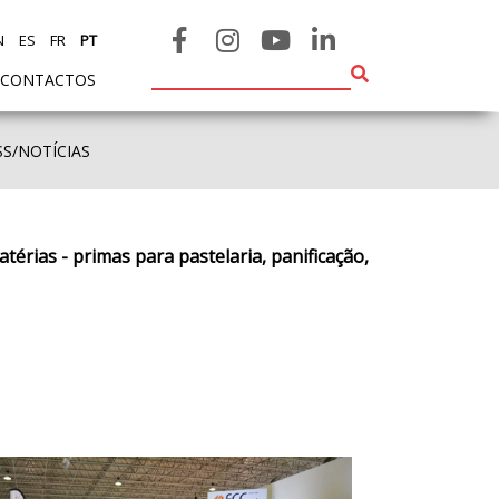
N
ES
FR
PT
CONTACTOS
SS/NOTÍCIAS
térias - primas para pastelaria, panificação,