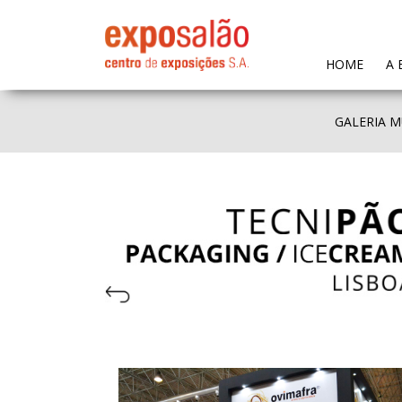
(CURR
HOME
A 
GALERIA M