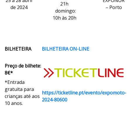
25 a 28 abril
EXPONOR
21h
de 2024
– Porto
domingo:
10h às 20h
BILHETEIRA
BILHETEIRA ON-LINE
Preço de bilhete:
8€*
*Entrada
gratuita para
https://ticketline.pt/evento/expomoto-
crianças até aos
2024-80600
10 anos.