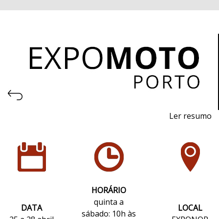
Ler resumo
26ª Feira de motos, acessórios e equipamentos
25 a 28 de Abril de 2024 - EXPONOR, Porto
quinta a sábado: 10h às 21h
domingo: 10h às 20h
HORÁRIO
quinta a
DATA
LOCAL
sábado: 10h às