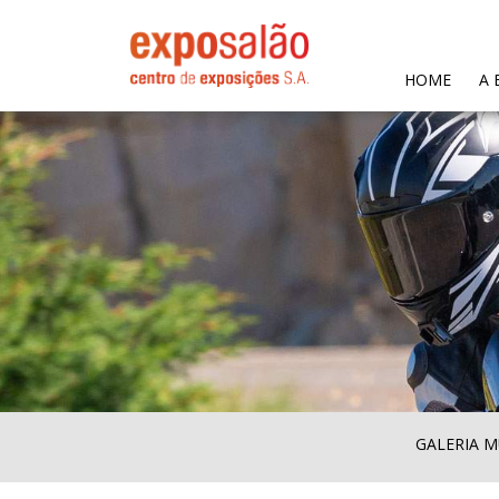
(CURR
HOME
A 
GALERIA M