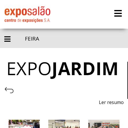
FEIRA
Ler resumo
20ª Feira de plantas, flores, mobiliário urbano e de
jardim, piscinas e acessórios, equipamentos, máquinas
e acessórios