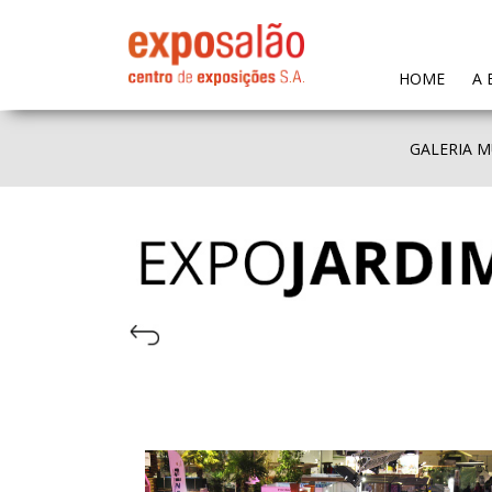
(CURR
HOME
A 
GALERIA M