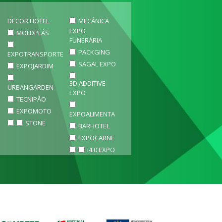
DECOR HOTEL
MECÂNICA
EXPO
MOLDPLÁS
FUNERÁRIA
PACKGING
EXPOTRANSPORTE
SAGAL EXPO
EXPOJARDIM
3D ADDITIVE
URBANGARDEN
EXPO
TECNIPÃO
EXPOMOTO
EXPOALIMENTA
STONE
BARHOTEL
EXPOCARNE
i4.0 EXPO