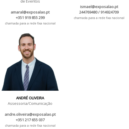
de Eventos
ismael@exposalao.pt
amaral@exposalao.pt
244769480 / 914924709
+351 919 855 299
chamada para a rede fixa nacional
chamada para a rede fixa nacional
ANDRÉ OLIVEIRA
Assessoria/Comunicação
andre.oliveira@exposalao.pt
+351 217 655 037
chamada para a rede fixa nacional