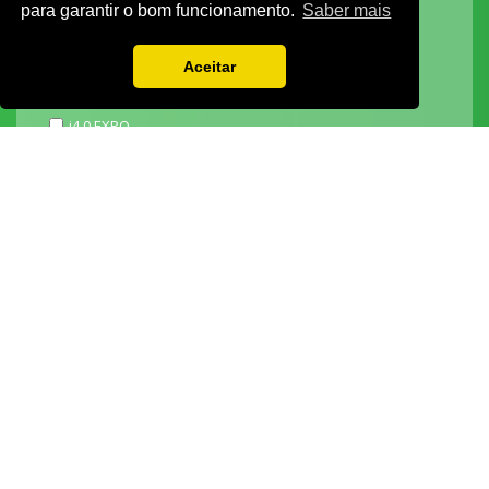
para garantir o bom funcionamento.
Saber mais
3D ADDITIVE EXPO
EXPOALIMENTA
Aceitar
BARHOTEL
EXPOCARNE
i4.0 EXPO
EXPOSALÃO - CENTRO DE EXPOSIÇÕES
Batalha -
IC2 KM 110 2440-489 Batalha
Tel. +351 244 769 480
chamada para a rede fixa nacional
Lisboa -
Av. Fontes P. de Melo, 35 - 7ºD, 1050-118 Lisboa
tel.: +351 21 765 5037
chamada para a rede fixa nacional