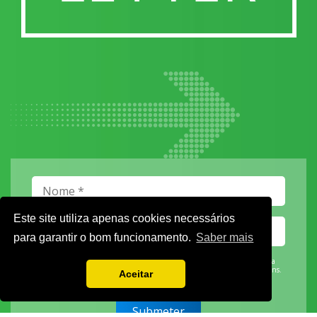
Este site utiliza apenas cookies necessários
para garantir o bom funcionamento.
Saber mais
Vamos guardar os seus dados só enquanto quiser. Ficarão em segurança e a
qualquer momento pode editá-los ou deixar de receber as nossas mensagens.
Aceitar