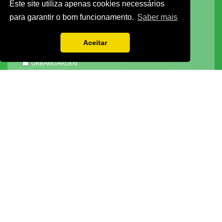
Este site utiliza apenas cookies necessários
DECOR HOTEL
para garantir o bom funcionamento.
Saber mais
MOLDPLÁS
EXPOTRANSPORTE
Aceitar
EXPOJARDIM
URBANGARDEN
TECNIPÃO
EXPOMOTO
STONE
MECÂNICA
EXPO FUNERÁRIA
PACKGING
SAGAL EXPO
3D ADDITIVE EXPO
EXPOALIMENTA
BARHOTEL
EXPOCARNE
i4.0 EXPO