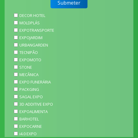
DECOR HOTEL
MOLDPLÁS
EXPOTRANSPORTE
EXPOJARDIM
URBANGARDEN
TECNIPÃO
EXPOMOTO
STONE
MECÂNICA
EXPO FUNERÁRIA
PACKGING
SAGAL EXPO
3D ADDITIVE EXPO
EXPOALIMENTA
BARHOTEL
EXPOCARNE
i4.0 EXPO