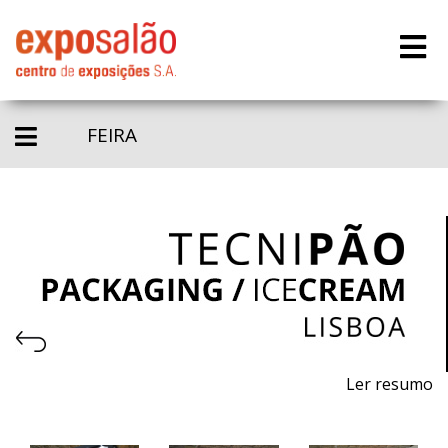
FEIRA
Ler resumo
8.ª Feira profissional de máquinas, equipamentos e
matérias - primas para pastelaria, panificação, gelataria