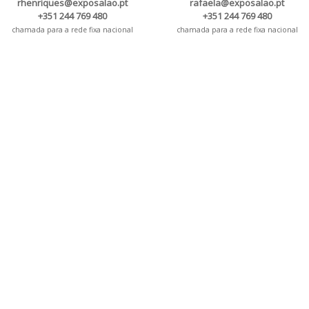
rhenriques@exposalao.pt
rafaela@exposalao.pt
+351 244 769 480
+351 244 769 480
chamada para a rede fixa nacional
chamada para a rede fixa nacional