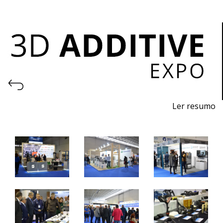
Ler resumo
Feira de I
mpressão 3D e Fabrico Aditivo
De
7 a 9 de novembro 2024 - EXPOSALÃO, Batalha
De quinta a sábado, 10h às 19h