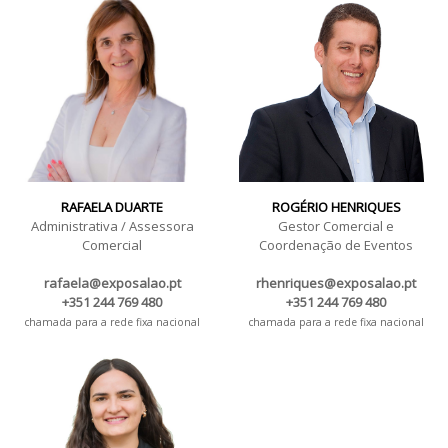
Máquinas, Ferramentas e Acessórios.
6 a 8 de maio 2027 - EXPOSALÃO - Batalha
quinta a sábado - das 10h às 19h
RAFAELA DUARTE
ROGÉRIO HENRIQUES
Administrativa / Assessora
Gestor Comercial e
Comercial
Coordenação de Eventos
rafaela@exposalao.pt
rhenriques@exposalao.pt
+351 244 769 480
+351 244 769 480
chamada para a rede fixa nacional
chamada para a rede fixa nacional