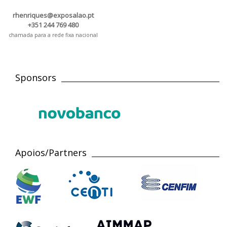
rhenriques@exposalao.pt
+351 244 769 480
chamada para a rede fixa nacional
Sponsors
Apoios/Partners