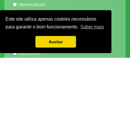
URBANGARDEN
TECNIPÃO
EXPOMOTO
Este site utiliza apenas cookies necessários
STONE
para garantir o bom funcionamento.
Saber mais
MECÂNICA
EXPO FUNERÁRIA
Aceitar
PACKGING
SAGAL EXPO
3D ADDITIVE EXPO
EXPOALIMENTA
BARHOTEL
EXPOCARNE
i4.0 EXPO
EXPOSALÃO - CENTRO DE EXPOSIÇÕES