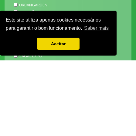
URBANGARDEN
TECNIPÃO
EXPOMOTO
Este site utiliza apenas cookies necessários
STONE
para garantir o bom funcionamento.
Saber mais
MECÂNICA
EXPO FUNERÁRIA
Aceitar
PACKGING
SAGAL EXPO
3D ADDITIVE EXPO
EXPOALIMENTA
BARHOTEL
EXPOCARNE
i4.0 EXPO
EXPOSALÃO - CENTRO DE EXPOSIÇÕES