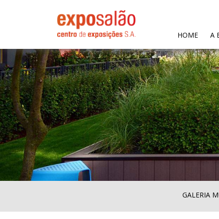
(CURR
HOME
A 
GALERIA M