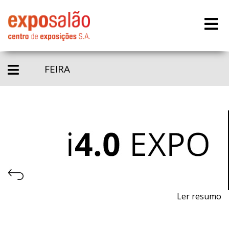
FEIRA
Ler resumo
Feira da Indústria 4.0, Automação e Robótica.